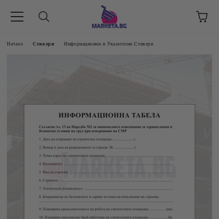
етък 8 -17 ч/
Начало
Стикери
Информационни и Указателни Стикери