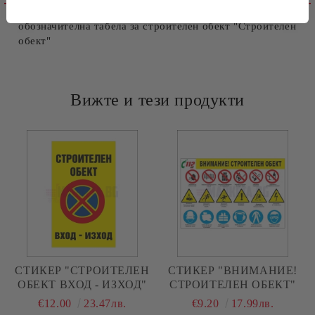
обозначителна табела за строителен обект "Строителен
обект"
Вижте и тези продукти
СТИКЕР "СТРОИТЕЛЕН
СТИКЕР "ВНИМАНИЕ!
ОБЕКТ ВХОД - ИЗХОД"
СТРОИТЕЛЕН ОБЕКТ"
€12.00
23.47лв.
€9.20
17.99лв.