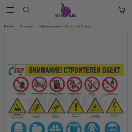
етък 8 -17 ч/
Начало
Стикери
Информационни и Указателни Стикери