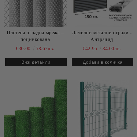
Плетена оградна мрежа –
Ламелни метални огради -
поцинкована
Антрацид
€30.00
58.67лв.
€42.95
84.00лв.
Виж детайли