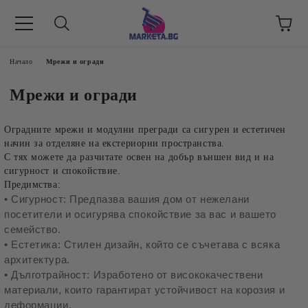
етък 8 -17 ч/
Начало
Мрежи и огради
Мрежи и огради
Оградните мрежи и модулни прегради са сигурен и естетичен
начин за отделяне на екстериорни пространства.
С тях можете да разчитате освен на добър външен вид и на
сигурност и спокойствие.
Предимства:
• Сигурност: Предпазва вашия дом от нежелани
посетители и осигурява спокойствие за вас и вашето
семейство.
• Естетика: Стилен дизайн, който се съчетава с всяка
архитектура.
• Дълготрайност: Изработено от висококачествени
материали, които гарантират устойчивост на корозия и
деформации.