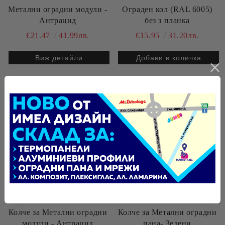
Метални оградни модули -
Ограден кол (RAL 6005)
Антрацид
без з планка
€21.47
41.99лв.
€15.95
31.20лв.
Виж детайли
Колче за Метални оградни
Колче за Метални оградни
модули - Антрацид
пана- Зелени