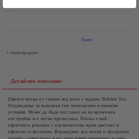
САМО ПОПЪЛНЕТЕ 4 ПОЛЕТА
Tweet
Оцени продукта
Ние ще се свържем с вас в рамките на работния ден.
Детайлно описание
Ефекта неона от гъвкав лед неон с надпис Bubble Tea.
Поджодяща за всякакъв тип помещения и външни
условия. Може да бъде поставен аи на временни
постройки и е лесно преносима. Неона е най -
ефектната реклама с изключително ярки цветове и
ефектно осветление. Вграждаме лед неона в прозрачна
основа - плексиглас и по този начин рекламата е още