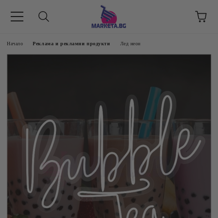
етък 8 -17 ч/
Начало
Реклама и рекламни продукти
Лед неон