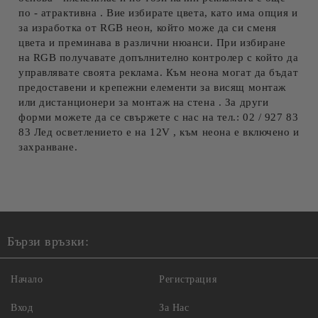
по - атрактивна . Вие избирате цвета, като има опция и
за изработка от RGB неон, който може да си сменя
цвета и преминава в различни нюанси. При избиране
на RGB получавате допълнително контролер с който да
управлявате своята реклама. Към неона могат да бъдат
предоставени и крепежни елементи за висящ монтаж
или дистанционери за монтаж на стена . За други
форми можете да се свържете с нас на тел.: 02 / 927 83
83 Лед осветлението е на 12V , към неона е включено и
захранване.
Бързи връзки:
Начало
Регистрация
Вход
За Нас