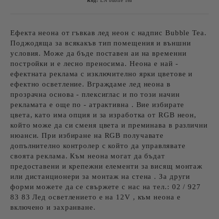
Код:
LN bublle Tea
Ефекта неона от гъвкав лед неон с надпис Bubble Tea.
Поджодяща за всякакъв тип помещения и външни
условия. Може да бъде поставен аи на временни
постройки и е лесно преносима. Неона е най -
ефектната реклама с изключително ярки цветове и
ефектно осветление. Вграждаме лед неона в
прозрачна основа - плексиглас и по този начин
рекламата е още по - атрактивна . Вие избирате
цвета, като има опция и за изработка от RGB неон,
който може да си сменя цвета и преминава в различни
нюанси. При избиране на RGB получавате
допълнително контролер с който да управлявате
своята реклама. Към неона могат да бъдат
предоставени и крепежни елементи за висящ монтаж
или дистанционери за монтаж на стена . За други
форми можете да се свържете с нас на тел.: 02 / 927
83 83 Лед осветлението е на 12V , към неона е
включено и захранване.