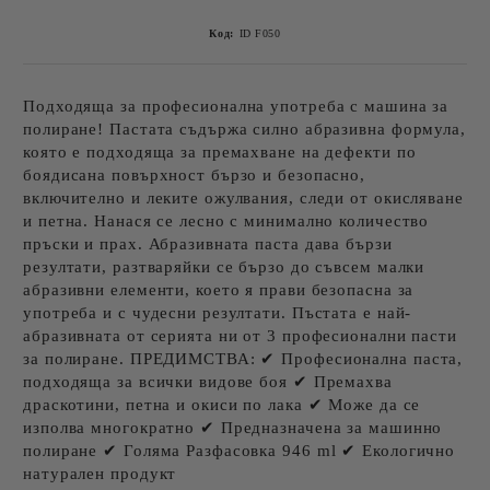
Код:
ID F050
Подходяща за професионална употреба с машина за
полиране! Пастата съдържа силно абразивна формула,
която е подходяща за премахване на дефекти по
боядисана повърхност бързо и безопасно,
включително и леките ожулвания, следи от окисляване
и петна. Нанася се лесно с минимално количество
пръски и прах. Абразивната паста дава бързи
резултати, разтваряйки се бързо до съвсем малки
абразивни елементи, което я прави безопасна за
употреба и с чудесни резултати. Пъстата е най-
абразивната от серията ни от 3 професионални пасти
за полиране. ПРЕДИМСТВА: ✔ Професионална паста,
подходяща за всички видове боя ✔ Премахва
драскотини, петна и окиси по лака ✔ Може да се
изполва многократно ✔ Предназначена за машинно
полиране ✔ Голяма Разфасовка 946 ml ✔ Екологично
натурален продукт