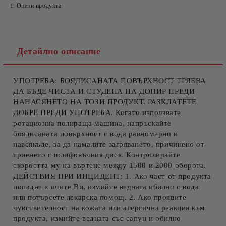
Оцени продукта
Ние ще се свържем с вас в рамките на работния ден.
Детайлно описание
УПОТРЕБА: БОЯДИСАНАТА ПОВЪРХНОСТ ТРЯБВА
ДА БЪДЕ ЧИСТА И СТУДЕНА НА ДОПИР ПРЕДИ
НАНАСЯНЕТО НА ТОЗИ ПРОДУКТ. РАЗКЛАТЕТЕ
ДОБРЕ ПРЕДИ УПОТРЕБА. Когато използвате
ротационна полираща машина, напръскайте
боядисаната повърхност с вода равномерно и
навсякъде, за да намалите загряването, причинено от
триенето с шлифовъчния диск. Контролирайте
скоростта му на въртене между 1500 и 2000 оборота.
ДЕЙСТВИЯ ПРИ ИНЦИДЕНТ: 1. Ако част от продукта
попадне в очите Ви, измийте веднага обилно с вода
или потърсете лекарска помощ. 2. Ако проявите
чувствителност на кожата или алергична реакция към
продукта, измийте веднага със сапун и обилно