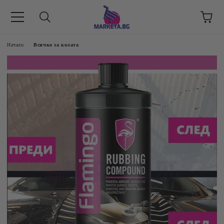
етък 8 -17 ч/
Начало
Всичко за колата