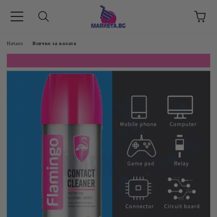
етък 8 -17 ч/
Начало
Всичко за колата