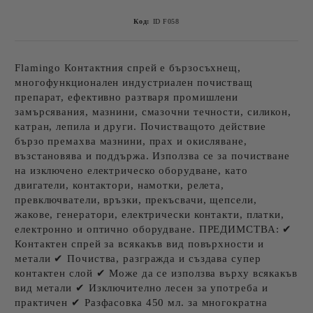
Код:
ID F058
Flamingo Контактния спрей е бързосъхнещ,
многофункционален индустриален почистващ
препарат, ефективно разтваря промишлени
замърсявания, мазнини, смазочни течности, силикон,
катран, лепила и други. Почистващото действие
бързо премахва мазнини, прах и окисляване,
възстановява и поддържа. Използва се за почистване
на изключено електрическо оборудване, като
двигатели, контактори, намотки, релета,
превключватели, връзки, прекъсвачи, щепсели,
жакове, генератори, електрически контакти, платки,
електронно и оптично оборудване. ПРЕДИМСТВА: ✔
Контактен спрей за всякакъв вид повърхности и
метали ✔ Почиства, разгражда и създава супер
контактен слой ✔ Може да се използва върху всякакъв
вид метали ✔ Изключително лесен за употреба и
практичен ✔ Разфасовка 450 мл. за многократна