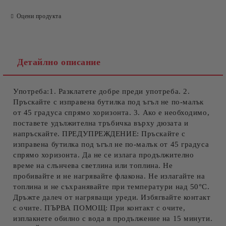
Оцени продукта
Ние ще се свържем с вас в рамките на работния ден.
Детайлно описание
Употреба:1. Разклатете добре преди употреба. 2.
Пръскайте с изправена бутилка под ъгъл не по-малък
от 45 градуса спрямо хоризонта. 3. Ако е необходимо,
поставете удължителна тръбичка върху дюзата и
напръскайте. ПРЕДУПРЕЖДЕНИЕ: Пръскайте с
изправена бутилка под ъгъл не по-малък от 45 градуса
спрямо хоризонта. Да не се излага продължително
време на слънчева светлина или топлина. Не
пробивайте и не нагрявайте флакона. Не излагайте на
топлина и не съхранявайте при температури над 50°C.
Дръжте далеч от нагряващи уреди. Избягвайте контакт
с очите. ПЪРВА ПОМОЩ: При контакт с очите,
изплакнете обилно с вода в продължение на 15 минути.