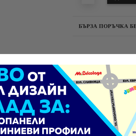
БЪРЗА ПОРЪЧКА Б
САМО ПОПЪЛНЕТЕ 4 ПОЛЕТА
Ние ще се свържем с вас в рамки
зработен от висококачествен алуминий. Той съчетава
леко тегл
ство отрасли.