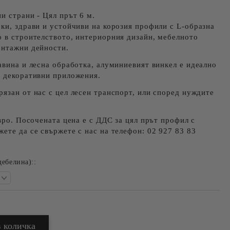
и страни - Цял прът 6 м.
ки, здрави и устойчиви на корозия профили с L-образна
 в строителството, интериорния дизайн, мебелното
онтажни дейности.
авина и лесна обработка, алуминиевият винкел е идеално
и декоративни приложения.
язан от нас с цел лесен транспорт, или според нуждите
Евро. Посочената цена е с ДДС за цял прът профил с
ете да се свържете с нас на телефон: 02 927 83 83
дебелина)::