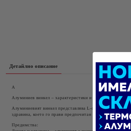
Детайлно описание
А
Алуминиев винкел – характеристики и приложение
Алуминиевият винкел представлява L-образен профил, и
здравина
, което го прави предпочитан материал в множе
Предимства: