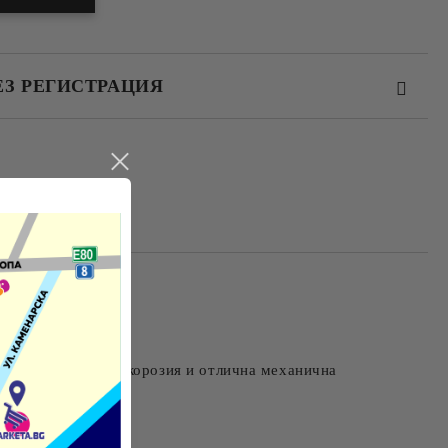
ЕЗ РЕГИСТРАЦИЯ
те на работния ден.
о, устойчивост на корозия и отлична механична