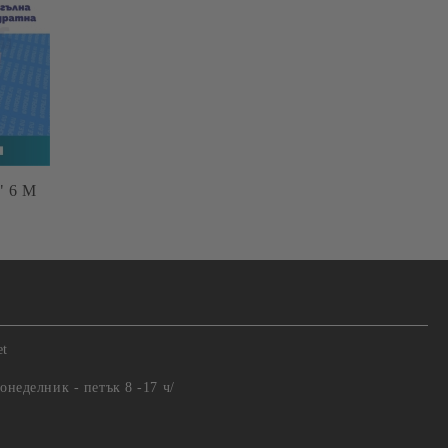
 6 М
.
et
понеделник - петък 8 -17 ч/