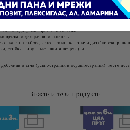
томаната, но същевременно осигурява достатъчна твърдост и с
и приложения, дори във влажна среда.
арява без затруднения.
а бъде анодирана или боядисана в различни цветове.
и тавани, дограма и фасадни системи.
ви връзки и декоративни акценти.
авършване на ръбове, декоративни кантове и дизайнерски решен
мки, стойки и други метални конструкции.
 дебелини и ъгли
(равностранни и неравностранни), което позв
Вижте и тези продукти