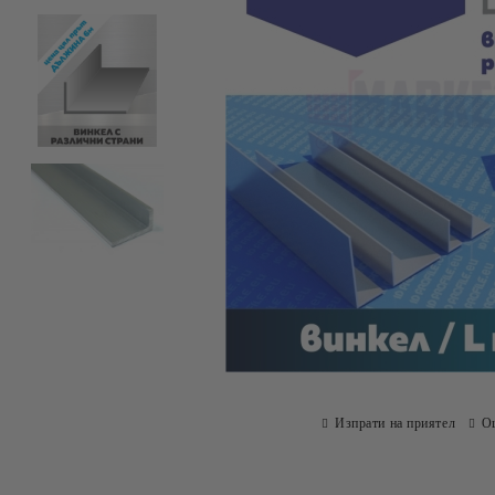
Изпрати на приятел
О