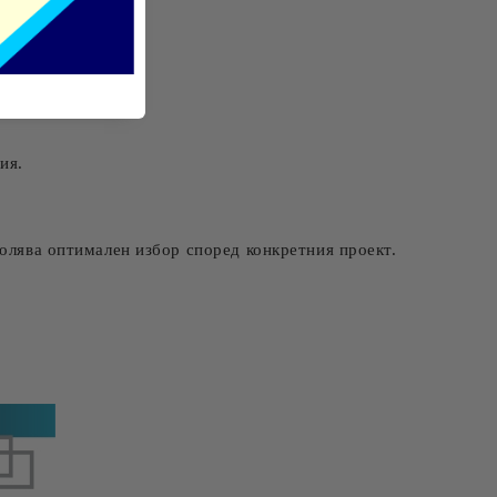
табилност.
ия.
олява оптимален избор според конкретния проект.