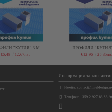
ПРОФИЛИ "КУТИЯ" 3 М
ПРОФИЛИ "КУТИЯ"
€6.48
12.67лв.
€12.96
25.35лв
Информация за контакти:
Имейл:
contact@imeldesign.n
ите
Телефон:
+359 2 927 83 83 /