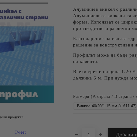
Алуминиев винкел с различн
Алуминиевите винкели са ле
форма. Използват се широко
производство и различни м
Благодарение на своята здр
решение за конструктивни 
Профилът може да бъде разр
на клиента.
Всеки срез е на цена 1.20 
дължина 6 м. При нужда мож
Размери (А страна / B страна / 
цени продукта
Добави в желани
Tweet