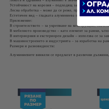
Лекота и здравина
– алуминият е значително по-лек от с
Устойчивост на корозия
– подходящ за външни и вътрешн
Лесна обработка
– може да се реже, пробива, огъва и зав
Естетичен вид
– гладката алуминиева повърхност може д
Приложение:
В
строителството
– за укрепване на конструкции, окачен
В
мебелното производство
– като елемент за рамки, ъгло
В
интериорния и екстериорен дизайн
– използва се за з
В
машиностроенето и индустрията
– за изработка на ра
Размери и разновидности:
Алуминиевите винкели се предлагат в различни
дължини,