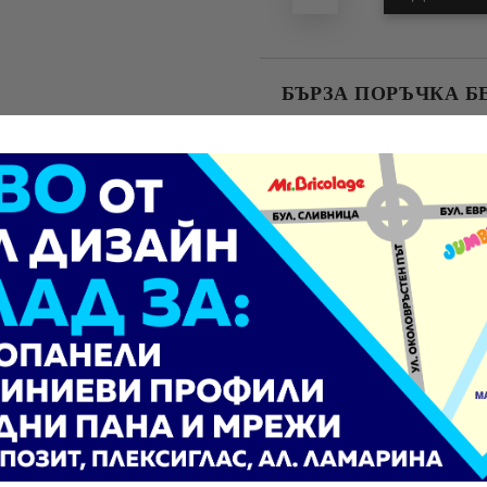
БЪРЗА ПОРЪЧКА Б
САМО ПОПЪЛНЕТЕ 4 ПОЛЕТА
Ние ще се свържем с вас в рамки
томаната, но същевременно осигурява достатъчна твърдост и с
и приложения, дори във влажна среда.
арява без затруднения.
а бъде анодирана или боядисана в различни цветове.
и тавани, дограма и фасадни системи.
ви връзки и декоративни акценти.