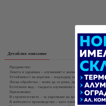
Детайлно описание
Предимства:
Лекота и здравина
– алуминият е значително по-лек от с
Устойчивост на корозия
– подходящ за външни и вътрешн
Лесна обработка
– може да се реже, пробива, огъва и зав
Естетичен вид
– гладката алуминиева повърхност може д
Приложение:
В
строителството
– за укрепване на конструкции, окачен
В
мебелното производство
– като елемент за рамки, ъгло