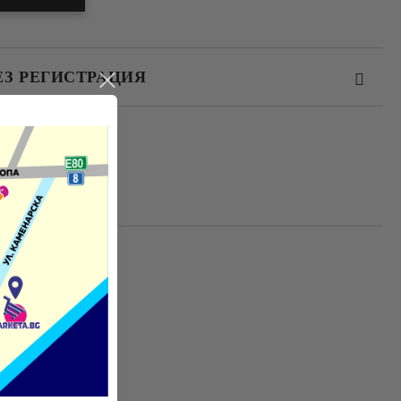
ЕЗ РЕГИСТРАЦИЯ
те на работния ден.
табилност.