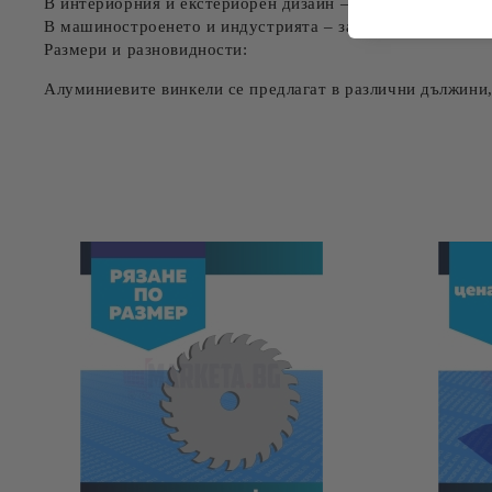
В
интериорния и екстериорен дизайн
– използва се за з
В
машиностроенето и индустрията
– за изработка на ра
Размери и разновидности:
Алуминиевите винкели се предлагат в различни
дължини,