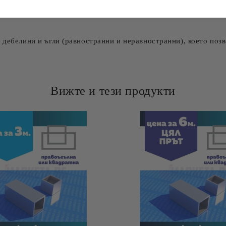
авършване на ръбове, декоративни кантове и дизайнерски решен
мки, стойки и други метални конструкции.
 дебелини и ъгли
(равностранни и неравностранни), което позв
Вижте и тези продукти