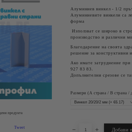
Алуминиев винкел - 1/2 пръ
Алуминиевите винкели са ле
форма
Използват се широко в стр
производство и различни м
Благодарение на своята здр
решение за конструктивни 
Ако имате затруднение при 
927 83 83.
Допълнителни срезове се та
Размери (А страна / B страна / 
цени продукта
Добави в желани
Tweet