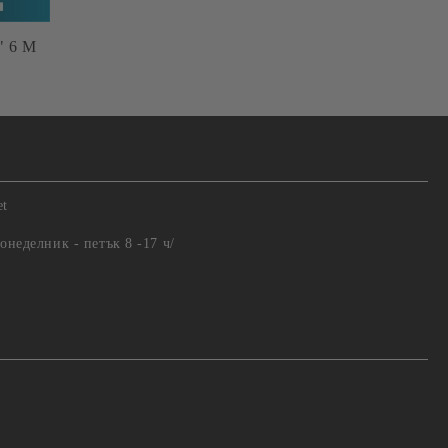
 6 М
.
et
понеделник - петък 8 -17 ч/