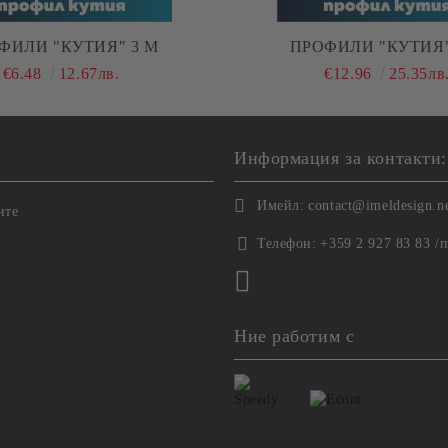
ПРОФИЛИ "КУТИЯ" 3 М
ПРОФИЛИ "КУТИЯ"
€6.48
12.67лв.
€12.96
25.35лв
Информация за контакти:
Имейл:
contact@imeldesign.n
ите
Телефон:
+359 2 927 83 83 /
Ние работим с