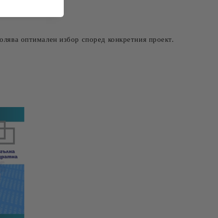
ия.
олява оптимален избор според конкретния проект.