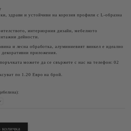
т
ки, здрави и устойчиви на корозия профили с L-образна
оителството, интериорния дизайн, мебелното
онтажни дейности.
авина и лесна обработка, алуминиевият винкел е идеално
и декоративни приложения.
поръчката можете да се свържете с нас на телефон: 02
ксуват по 1.20 Евро на брой.
дебелина):