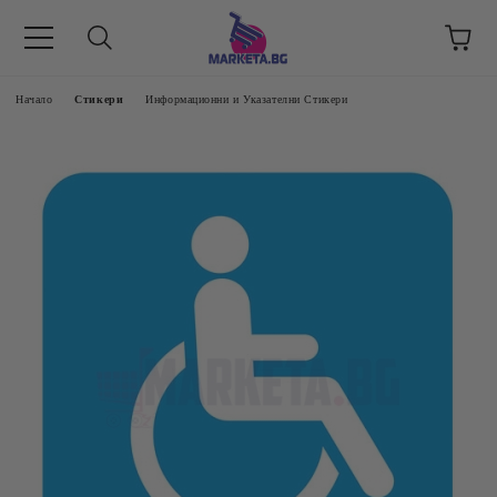
етък 8 -17 ч/
Начало
Стикери
Информационни и Указателни Стикери