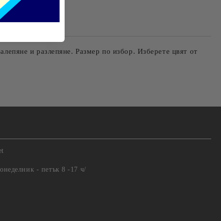
те на работния ден.
алепяне и разлепяне. Размер по избор. Изберете цвят от
et
понеделник - петък 8 -17 ч/