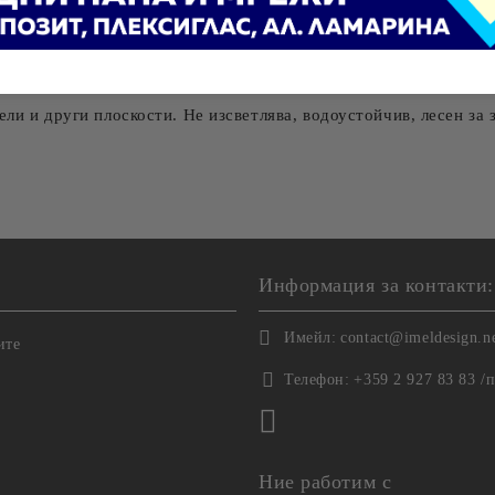
Ние ще се свържем с вас в рамки
ли и други плоскости. Не изсветлява, водоустойчив, лесен за з
Информация за контакти:
Имейл:
contact@imeldesign.n
ите
Телефон:
+359 2 927 83 83 /
Ние работим с