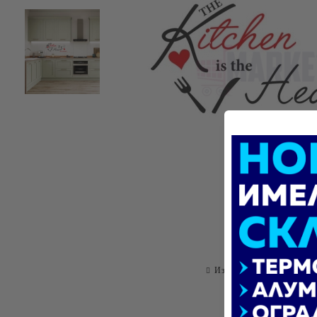
Изпрати на приятел
О