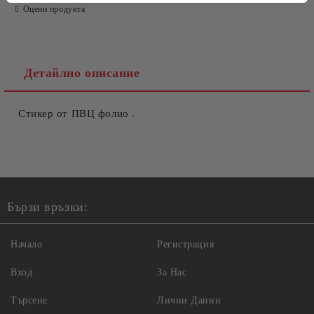
Оцени продукта
Ние ще се свържем с вас в рамките на работния ден.
Детайлно описание
Стикер от ПВЦ фолио .
Бързи връзки:
Начало
Регистрация
Вход
За Нас
Търсене
Лични Данни