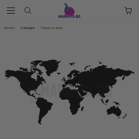
етък 8 -17 ч/
Начало
Стикери
Украса за дома