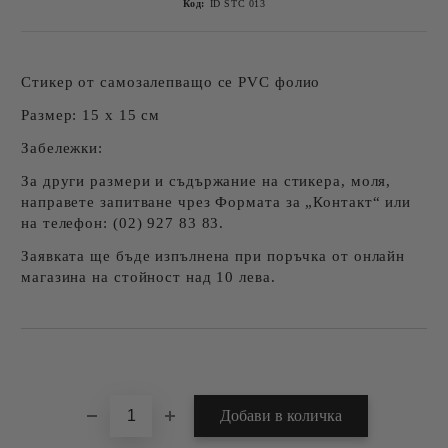
Код:
ID STC 013
Стикер от самозалепващо се PVC фолио
Размер:
15 x 15 см
Забележки:
За други размери и съдържание на стикера, моля,
направете запитване чрез Формата за „Контакт“ или
на телефон: (02) 927 83 83.
Заявката ще бъде изпълнена при поръчка от онлайн
магазина на стойност над 10 лева.
Добави в желани