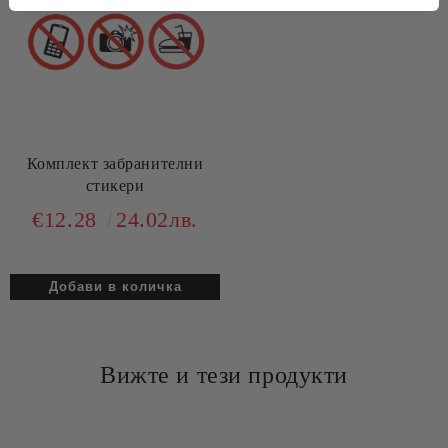
Комплект забранителни
стикери
€12.28
24.02лв.
Вижте и тези продукти