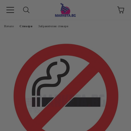
етък 8 -17 ч/
Начало
Стикери
Забранителни стикери