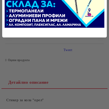
БЪРЗА ПОРЪЧКА БЕЗ РЕГИСТРАЦИЯ
САМО ПОПЪЛНЕТЕ 4 ПОЛЕТА
Tweet
Оцени продукта
Ние ще се свържем с вас в рамките на работния ден.
Детайлно описание
Стикер за кола
"орел"