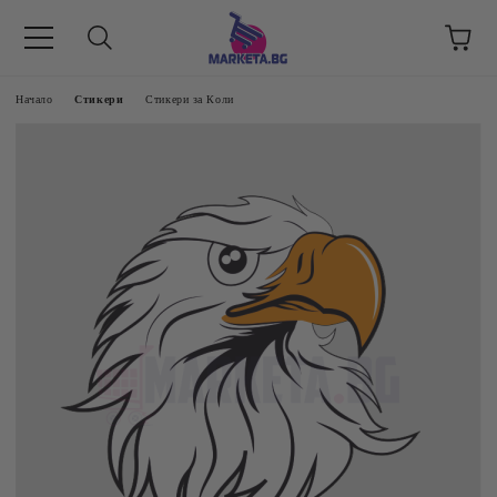
етък 8 -17 ч/
Начало
Стикери
Стикери за Коли