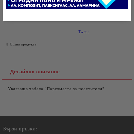
САМО ПОПЪЛНЕТЕ 4 ПОЛЕТА
Tweet
Оцени продукта
Ние ще се свържем с вас в рамките на работния ден.
Детайлно описание
Указваща табела "Паркоместа за посетители"
Бързи връзки: