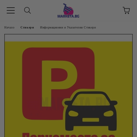
етък 8 -17 ч/
Начало
Стикери
Информационни и Указателни Стикери