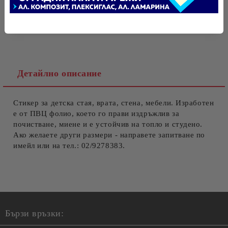
Tweet
Оцени продукта
Ние ще се свържем с вас в рамките на работния ден.
Детайлно описание
Стикер за детска стая, врата, стена, мебели. Изработен
е от ПВЦ фолио, което го прави издръжлив за
почистване, миене и е устойчив на топло и студено.
Ако желаете други размери - направете запитване по
имейл или на тел.: 02/9278383.
Бързи връзки: