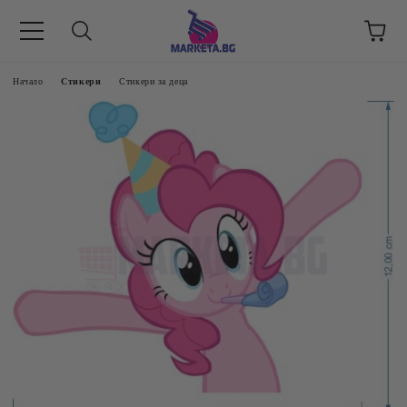
етък 8 -17 ч/
Начало
Стикери
Стикери за деца