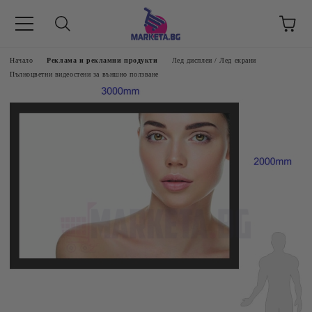
етък 8 -17 ч/
Начало
Реклама и рекламни продукти
Лед дисплеи / Лед екрани
Пълноцветни видеостени за външно ползване