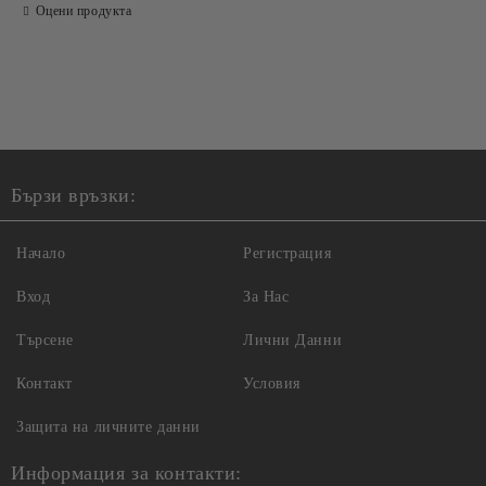
Оцени продукта
Ние ще се свържем с вас в рамките на работния ден.
Бързи връзки:
Начало
Регистрация
Вход
За Нас
Търсене
Лични Данни
Контакт
Условия
Защита на личните данни
Информация за контакти: