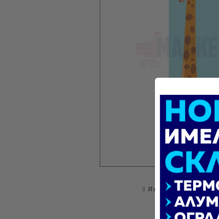
Изпрати на приятел
О