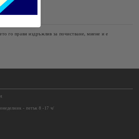
оето го прави издръжлив за почистване, миене и е
et
понеделник - петък 8 -17 ч/