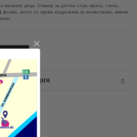
а малките деца. Стикер за детска стая, врата, стена,
 фолио, което го прави издръжлив за почистване, миене
дено.
ЕЗ РЕГИСТРАЦИЯ
те на работния ден.