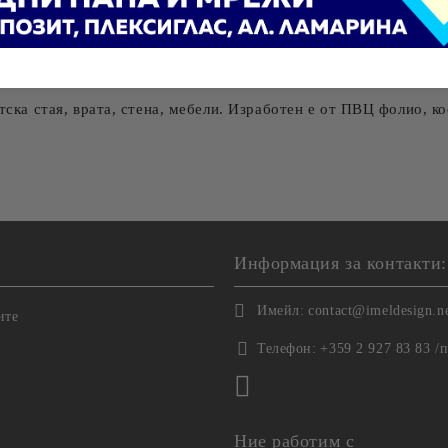
тска стая, врата, стена, мебели. Изработен е от ПВЦ фолио, к
Информация за контакти:
Имейл:
contact@imeldesign.n
ите
Телефон:
+359 2 927 83 83 /
Ние работим с