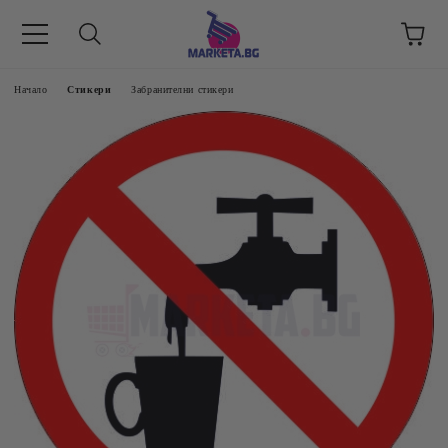
етък 8 -17 ч/
Начало
Стикери
Забранителни стикери