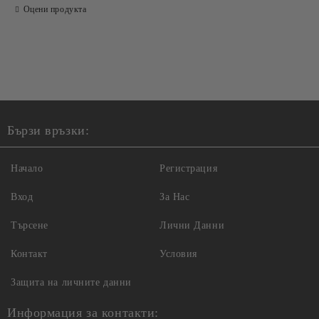
Оцени продукта
Ние ще се свържем с вас в рамките на работния ден.
Бързи връзки:
Начало
Регистрация
Вход
За Нас
Търсене
Лични Данни
Контакт
Условия
Защита на личните данни
Информация за контакти: