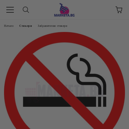
етък 8 -17 ч/
Начало
Стикери
Забранителни стикери