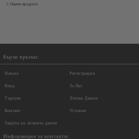
Оцени продукта
Ние ще се свържем с вас в рамките на работния ден.
Бързи връзки:
Начало
Регистрация
Вход
За Нас
Търсене
Лични Данни
Контакт
Условия
Защита на личните данни
Информация за контакти: