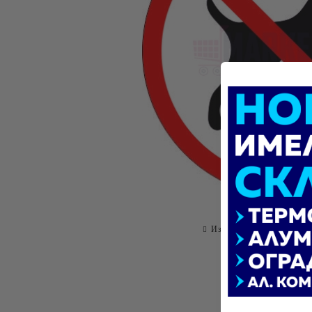
Изпрати на приятел
О