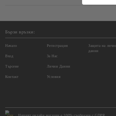
Бързи връзки:
Начало
Регистрация
Защита на личн
данни
Вход
За Нас
Търсене
Лични Данни
Контакт
Условия
Нашият онлайн магазин е 100% съобразен с GDPR.
GDPR