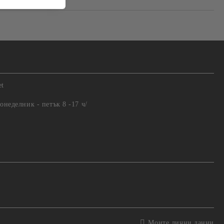
et
понеделник - петък 8 -17 ч/
Моите лични данни