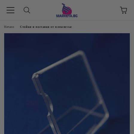
етък 8 -17 ч/
Начало
Стойки и поставки от плексиглас