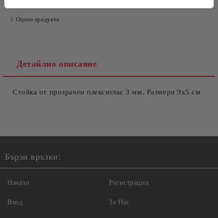
Оцени продукта
Ние ще се свържем с вас в рамките на работния ден.
Детайлно описание
Стойка от прозрачен плексиглас 3 мм. Размери 9x5 см
Бързи връзки:
Начало
Регистрация
Вход
За Нас