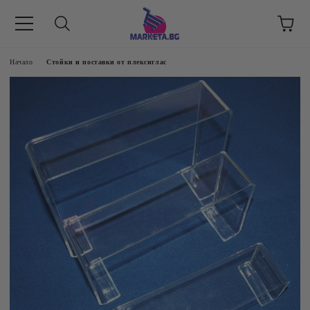
етък 8 -17 ч/
Начало
Стойки и поставки от плексиглас