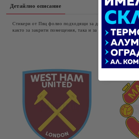
Детайлно описание
Стикери от Пвц фолио подходящи за декорация на всяка
както за закрити помещения, така и за външна употреба.