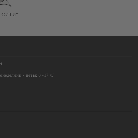
ТЪР СИТИ"
et
понеделник - петък 8 -17 ч/