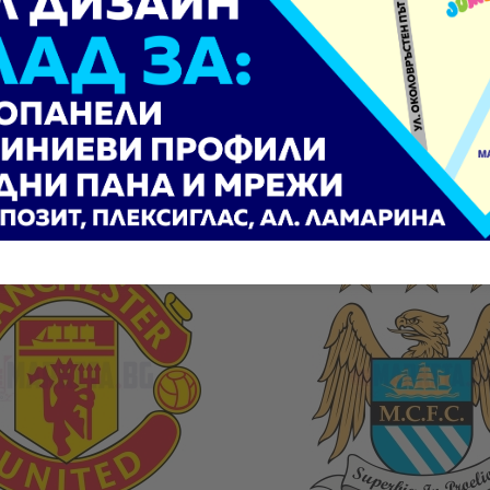
Ние ще се свържем с вас в рамки
кви повърхности. Могат да бъдат изработени в различни разме
 Печатът е пълноцветен с висококачествени мастила.
Вижте и тези продукти