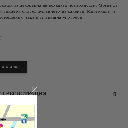
одящи за декорация на всякакви повърхности. Могат да
и размери според желанието на клиента. Материалът е
помещения, така и за външна употреба.
ЕЗ РЕГИСТРАЦИЯ