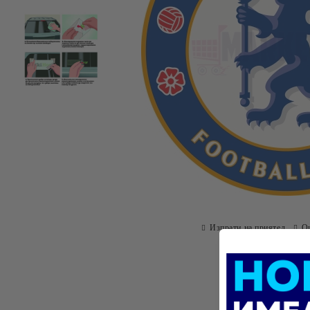
Изпрати на приятел
О