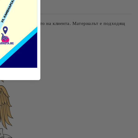
те на работния ден.
ри според желанието на клиента. Материалът е подходящ