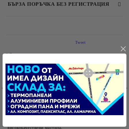
БЪРЗА ПОРЪЧКА БЕЗ РЕГИСТРАЦИЯ
САМО ПОПЪЛНЕТЕ 4 ПОЛЕТА
Tweet
Оцени продукта
Ние ще се свържем с вас в рамките на работния ден.
Детайлно описание
Стикери от Пвц фолио подходящи за декорация на
всякакви повърхности. Могат да бъдат изработени в
различни размери според желанието на клиента.
Материалът е подходящ както за закрити помещения,
така и за външна употреба. Печатът е пълноцветен с
висококачествени мастила.