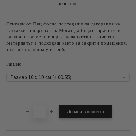
Код:
FT006
Стикери от Пвц фолио подходящи за декорация на
всякакви повърхности. Могат да бъдат изработени в
различни размери според желанието на клиента.
Материалът е подходящ както за закрити помещения,
така и за външна употреба.
Размер:
Добави в желани