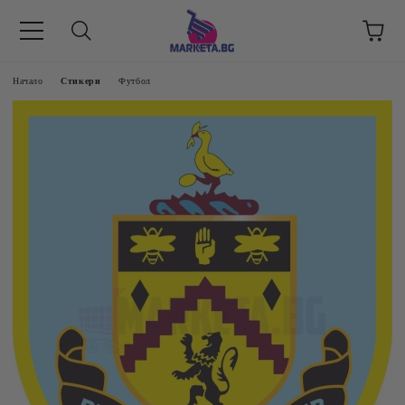
етък 8 -17 ч/
Начало
Стикери
Футбол