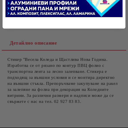
Tweet
Оцени продукта
Ние ще се свържем с вас в рамките на работния ден.
Детайлно описание
Стикер "Весела Коледа и Щастлива Нова Година.
Изработва се от рязано по контур ПВЦ фолио с
транспортна лента за лесно залепване. Стикера е
подходящ за външни условия и се монтира директно
на външни стъкла. Препоръчваме закупуване на ракел
за залепяне на фолиа при декорация на Коледните
витрини. За различни размери и надписи може да се
свържете с нас на тел. 02 927 83 83.