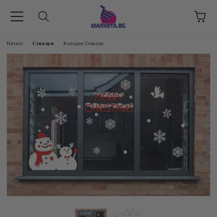
етък 8 -17 ч/
Начало
Стикери
Коледни Стикери