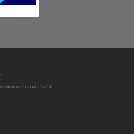
те на работния ден.
et
понеделник - петък 8 -17 ч/