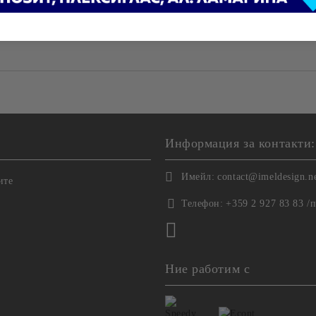
Tweet
Ние ще се свържем с вас в рамки
Информация за контакти:
Имейл:
contact@imeldesign.n
ите
Телефон:
+359 2 927 83 83 /
Ние работим с