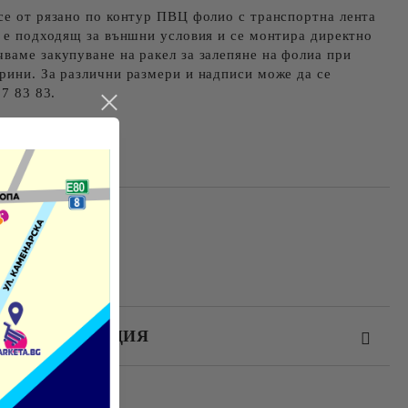
се от рязано по контур ПВЦ фолио с транспортна лента
а е подходящ за външни условия и се монтира директно
ваме закупуване на ракел за залепяне на фолиа при
рини. За различни размери и надписи може да се
27 83 83.
ЕЗ РЕГИСТРАЦИЯ