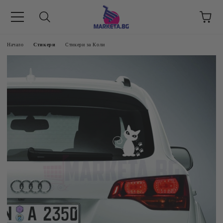
етък 8 -17 ч/
Начало
Стикери
Стикери за Коли