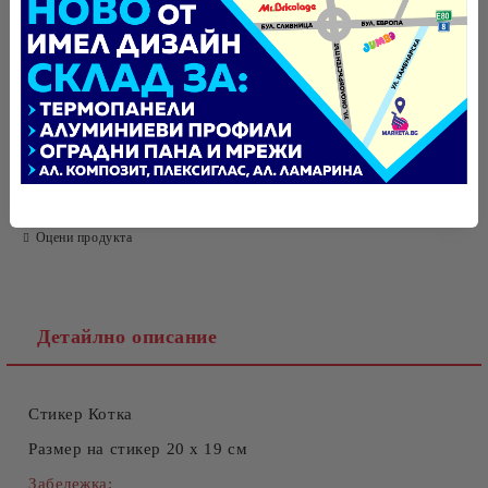
БЪРЗА ПОРЪЧКА БЕЗ РЕГИСТРАЦИЯ
САМО ПОПЪЛНЕТЕ 4 ПОЛЕТА
Tweet
Оцени продукта
Ние ще се свържем с вас в рамките на работния ден.
Детайлно описание
Стикер Котка
Размер на стикер 20 x 19 см
Забележка: