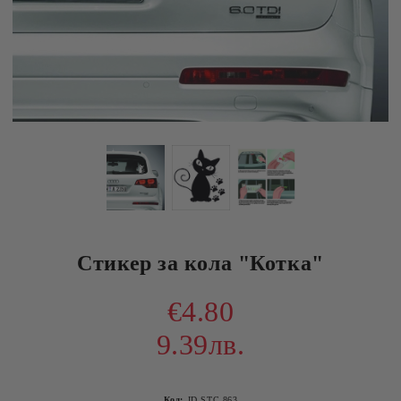
Стикер за кола "Котка"
€4.80
9.39лв.
Код:
ID STC 863