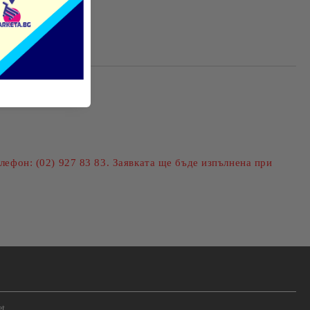
те на работния ден.
лефон: (02) 927 83 83. Заявката ще бъде изпълнена при
et