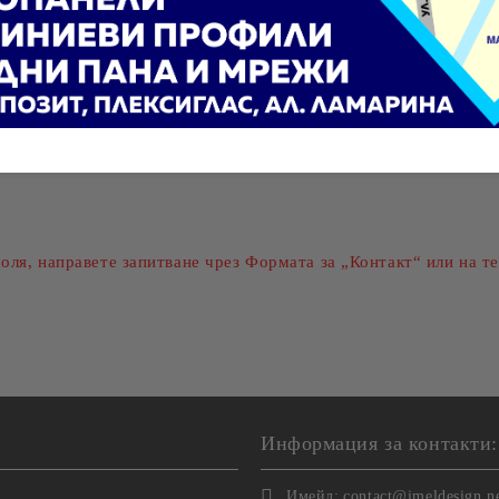
Ние ще се свържем с вас в рамки
оля, направете запитване чрез Формата за „Контакт“ или на те
Информация за контакти:
Имейл:
contact@imeldesign.n