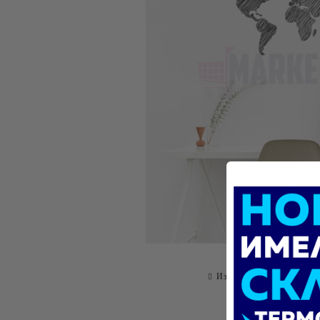
Изпрати на приятел
О