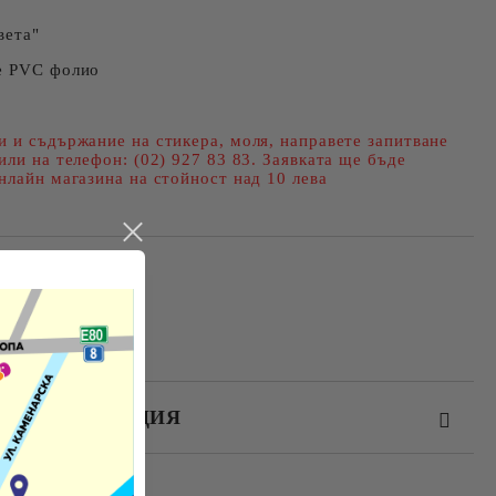
вета"
е PVC фолио
и и съдържание на стикера, моля, направете запитване
или на телефон: (02) 927 83 83. Заявката ще бъде
нлайн магазина на стойност над 10 лева
ЕЗ РЕГИСТРАЦИЯ