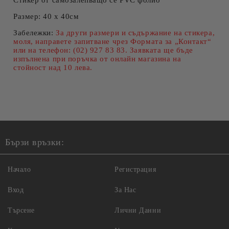
Стикер от самозалепващо се PVC фолио
Размер
: 40 x 40см
Забележки:
За други размери и съдържание на стикера,
моля, направете запитване чрез Формата за „Контакт“
или на телефон: (02) 927 83 83. Заявката ще бъде
изпълнена при поръчка от онлайн магазина на
стойност над 10 лева.
Бързи връзки:
Начало
Регистрация
Вход
За Нас
Търсене
Лични Данни