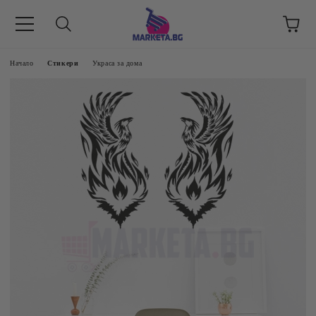
етък 8 -17 ч/
Начало
Стикери
Украса за дома