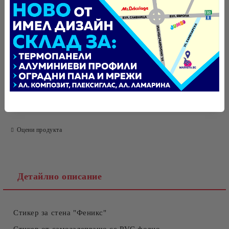
БЪРЗА ПОРЪЧКА БЕЗ РЕГИСТРАЦИЯ
САМО ПОПЪЛНЕТЕ 4 ПОЛЕТА
Tweet
Оцени продукта
Ние ще се свържем с вас в рамките на работния ден.
Детайлно описание
Стикер за стена
"Феникс"