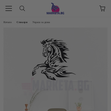
етък 8 -17 ч/
Начало
Стикери
Украса за дома