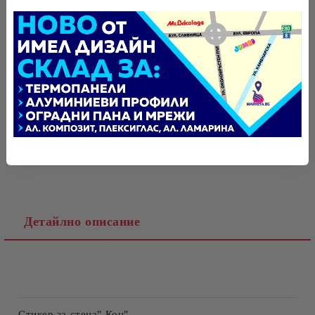
БЪРЗА ПОРЪЧКА БЕЗ РЕГИСТРАЦИЯ
САМО ПОПЪЛНЕТЕ 4 ПОЛЕТА
Tweet
Оцени продукта
Ние ще се свържем с вас в рамките на работния ден.
Детайлно описание
Стикер за стена
" Кон"