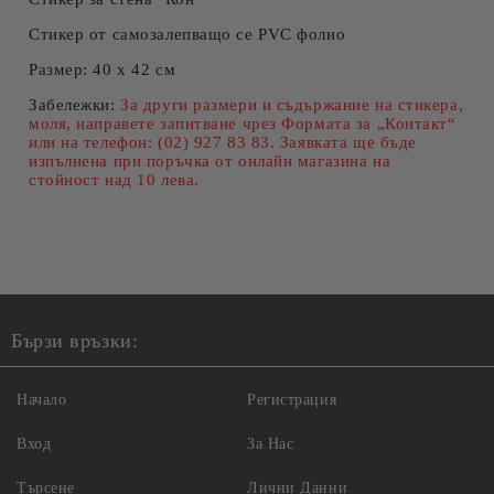
Стикер от самозалепващо се PVC фолио
Размер
: 40 x 42 см
Забележки:
За други размери и съдържание на стикера,
моля, направете запитване чрез Формата за „Контакт“
или на телефон: (02) 927 83 83. Заявката ще бъде
изпълнена при поръчка от онлайн магазина на
стойност над 10 лева.
Бързи връзки:
Начало
Регистрация
Вход
За Нас
Търсене
Лични Данни