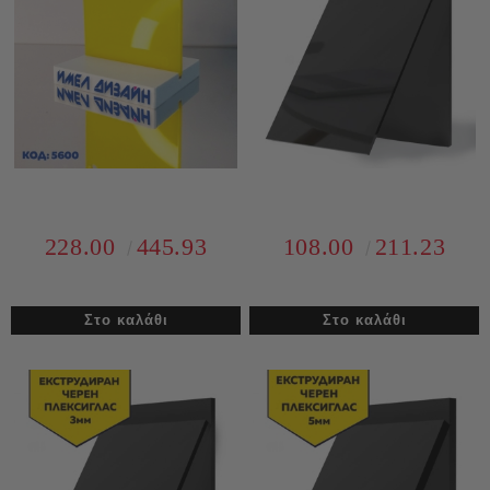
228.00
445.93
108.00
211.23