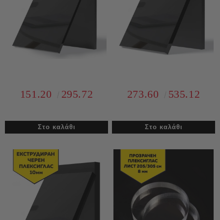
151.20
295.72
273.60
535.12