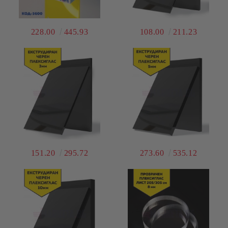
228.00
445.93
108.00
211.23
151.20
295.72
273.60
535.12