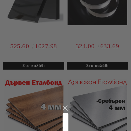
525.60
1027.98
324.00
633.69