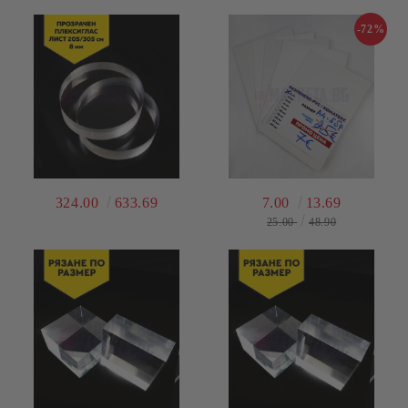
-72%
324.00
633.69
7.00
13.69
25.00
48.90