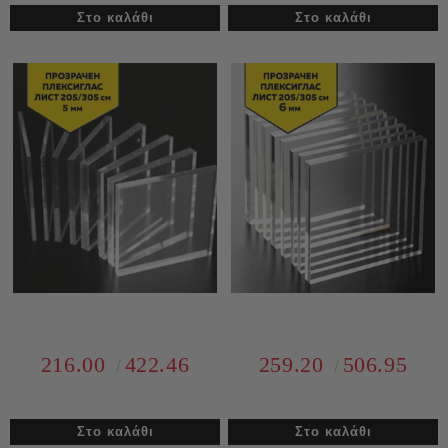
216.00
422.46
259.20
506.95