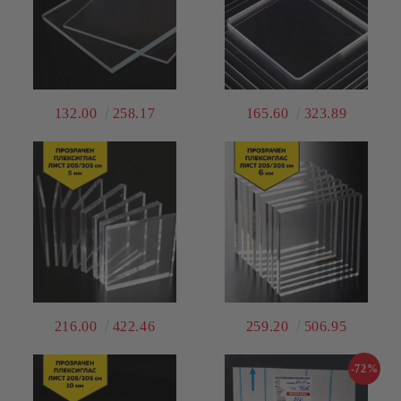
132.00
258.17
165.60
323.89
216.00
422.46
259.20
506.95
-72%