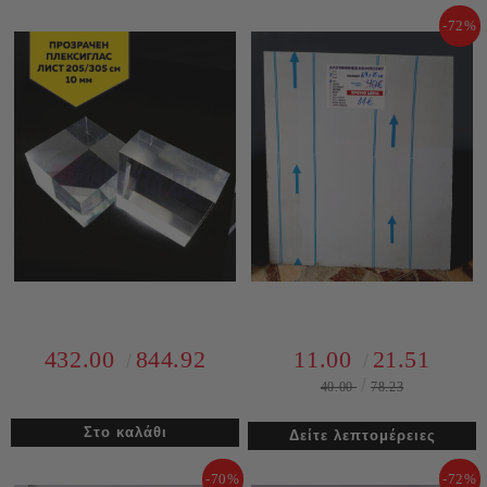
-72%
432.00
844.92
11.00
21.51
40.00
78.23
Δείτε λεπτομέρειες
-70%
-72%