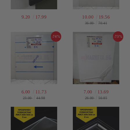
9.20
17.99
10.00
19.56
36.00
70.41
-74%
-73%
6.00
11.73
7.00
13.69
23.00
44.98
26.00
50.85