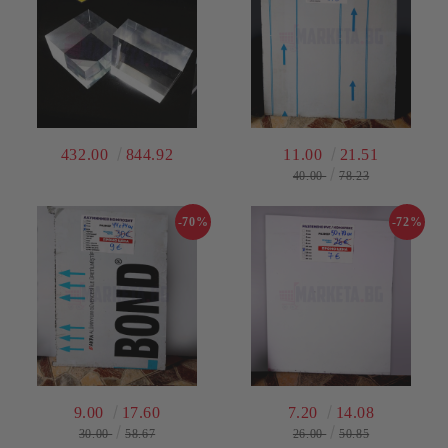
432.00
844.92
11.00
21.51
40.00
78.23
-70%
-72%
9.00
17.60
7.20
14.08
30.00
58.67
26.00
50.85