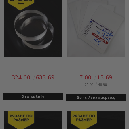
324.00
633.69
7.00
13.69
25.00
48.90
Δείτε λεπτομέρειες