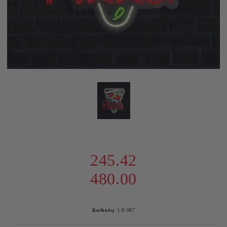
245.42
480.00
Κωδικός:
LN 087