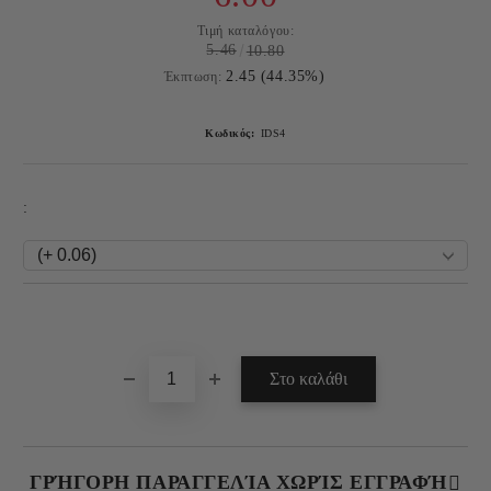
Τιμή καταλόγου:
5.46
10.80
2.45 (44.35%)
Έκπτωση:
Κωδικός:
IDS4
:
Πρόσθεση στα Επιθυμητά
ΓΡΉΓΟΡΗ ΠΑΡΑΓΓΕΛΊΑ ΧΩΡΊΣ ΕΓΓΡΑΦΉ