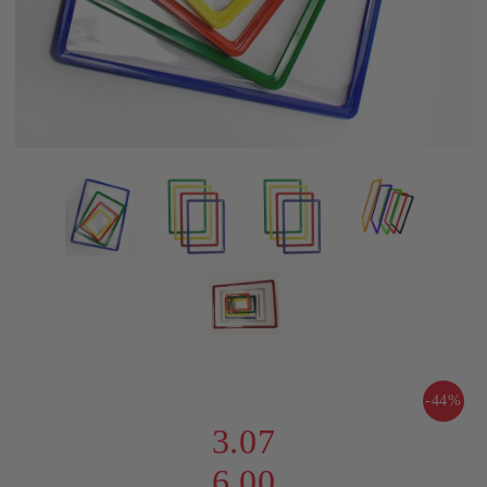
-44%
3.07
6.00