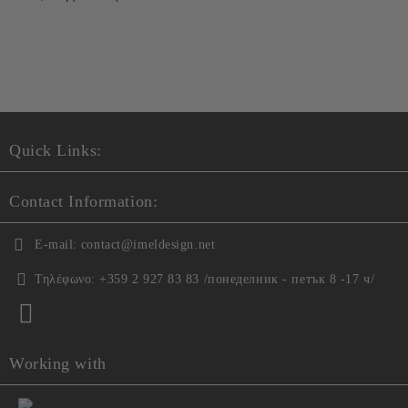
Θα επικοινωνήσουμε μαζί σας για την ολοκλήρωση της
παραγγελίας
Quick Links:
Contact Information:
E-mail:
contact@imeldesign.net
Τηλέφωνο:
+359 2 927 83 83 /понеделник - петък 8 -17 ч/
Working with